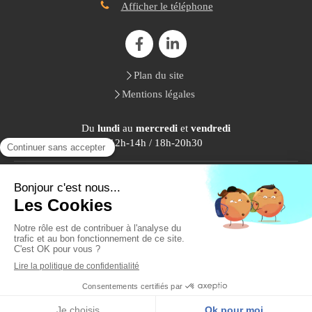
Afficher le téléphone
Plan du site
Mentions légales
Du
lundi
au
mercredi
et
vendredi
12h-14h / 18h-20h30
Le
samedi
9h-18h
Création et référencement du site par Simplébo
Site référencé sur