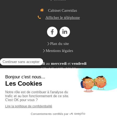
Cabinet Carreidas
Afficher le téléphone
Plan du site
Mentions légales
Du
lundi
au
mercredi
et
vendredi
12h-14h / 18h-20h30
Le
samedi
9h-18h
Création et référencement du site par Simplébo