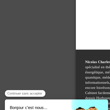
Nicolas Charle
spécialisé en th
énergétique, mé
quantique, méd
informationnels,
encore bioréson
Cabinet facilem
depuis Horbour
Ingersheim, Wi
Ribeauville, Ro