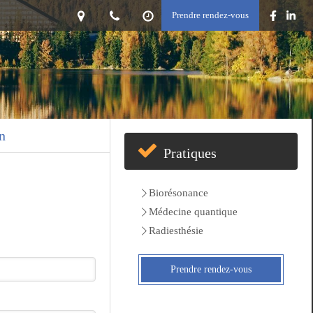
Prendre rendez-vous
n
Pratiques
Biorésonance
Médecine quantique
Radiesthésie
Prendre rendez-vous