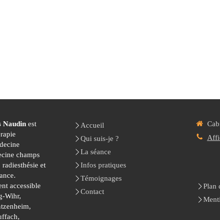
s Naudin
est
Cabi
Accueil
érapie
Affi
Qui suis-je ?
decine
La séance
ecine champs
 radiesthésie et
Infos pratiques
ance.
Témoignages
ent accessible
Plan 
Contact
g-Wihr,
Menti
ntzenheim,
uffach,