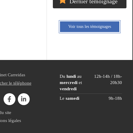
Dernier témoignage
Voir tous les témoignages
net Carreidas
Du
lundi
au
12h-14h / 18h-
mercredi
et
20h30
cher le téléphone
vendredi
Le
samedi
9h-18h
du site
ons légales